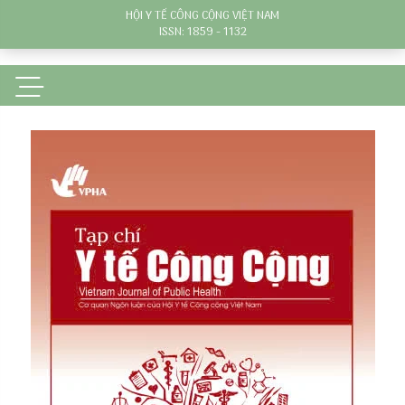
HỘI Y TẾ CÔNG CỘNG VIỆT NAM
ISSN: 1859 - 1132