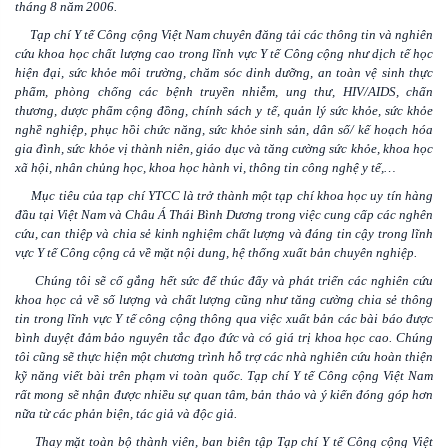
tháng 8 năm 2006.
Tạp chí Y tế Công cộng Việt Nam chuyên đăng tải các thông tin và nghiên
cứu khoa học chất lượng cao trong lĩnh vực Y tế Công cộng như dịch tế học
hiện đại, sức khỏe môi trường, chăm sóc dinh dưỡng, an toàn vệ sinh thực
phẩm, phòng chống các bệnh truyền nhiễm, ung thư, HIV/AIDS, chấn
thương, dược phẩm cộng đồng, chính sách y tế, quản lý sức khỏe, sức khỏe
nghề nghiệp, phục hồi chức năng, sức khỏe sinh sản, dân số/ kế hoạch hóa
gia đình, sức khỏe vị thành niên, giáo dục và tăng cường sức khỏe, khoa học
xã hội, nhân chủng học, khoa học hành vi, thông tin công nghệ y tế,…
Mục tiêu của tạp chí YTCC là trở thành một tạp chí khoa học uy tín hàng
đầu tại Việt Nam và Châu Á Thái Bình Dương trong việc cung cấp các nghên
cứu, can thiệp và chia sẻ kinh nghiệm chất lượng và đáng tin cậy trong lĩnh
vực Y tế Công cộng cả về mặt nội dung, hệ thống xuất bản chuyên nghiệp.
Chúng tôi sẽ cố gắng hết sức để thúc đẩy và phát triển các nghiên cứu
khoa học cả về số lượng và chất lượng cũng như tăng cường chia sẻ thông
tin trong lĩnh vực Y tế công cộng thông qua việc xuất bản các bài báo được
bình duyệt đảm bảo nguyên tắc đạo đức và có giá trị khoa học cao. Chúng
tôi cũng sẽ thực hiện một chương trình hỗ trợ các nhà nghiên cứu hoàn thiện
kỹ năng viết bài trên phạm vi toàn quốc. Tạp chí Y tế Công cộng Việt Nam
rất mong sẽ nhận được nhiều sự quan tâm, bản thảo và ý kiến đóng góp hơn
nữa từ các phản biện, tác giả và độc giả.
Thay mặt toàn bộ thành viên, ban biên tập Tạp chí Y tế Công cộng Việt